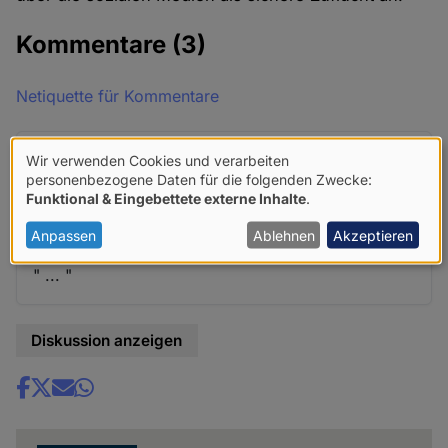
Kommentare
(3)
Netiquette für Kommentare
Bernd Kammermeier (nicht überprüft)
Wir verwenden Cookies und verarbeiten
Verwendung
Sa. 14 Nov 2015 - 11:19
personenbezogene Daten für die folgenden Zwecke:
Funktional & Eingebettete externe Inhalte
.
von
" ... "
personenbezogenen
Anpassen
Ablehnen
Akzeptieren
Daten
" ... "
und
Cookies
Diskussion anzeigen
Share
news