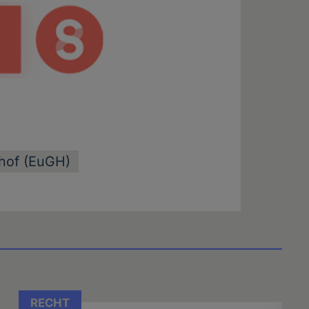
shof (EuGH)
RECHT