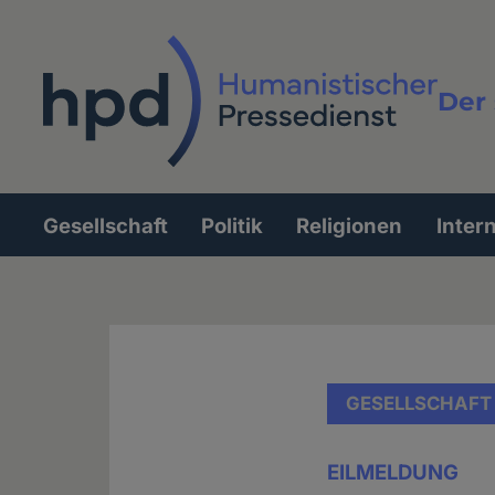
Direkt
zum
Inhalt
Der 
Vollt
Gesellschaft
Politik
Religionen
Inter
Hauptnavigation
GESELLSCHAFT
EILMELDUNG