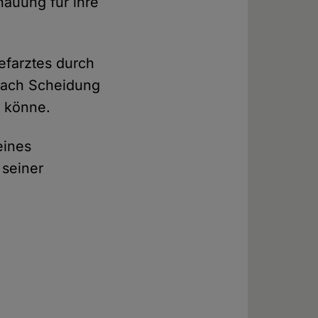
hauung für ihre
hefarztes durch
nach Scheidung
" könne.
eines
 seiner