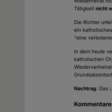
Wiederheirat ni
Tätigkeit
nicht 
Die Richter urt
ein katholisch
"eine verbotene
In dem heute ve
katholischen Ch
Wiederverheiratu
Grundsatzentsch
Nachtrag
: Das
U
Kommentar