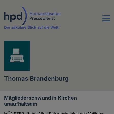
Direkt
zum
Inhalt
Menu
Der säkulare Blick auf die Welt.
Thomas Brandenburg
Mitgliederschwund in Kirchen
Artikel
unaufhaltsam
des
MÜNSTER. (hpd) Allen Reformsignalen des Vatikans