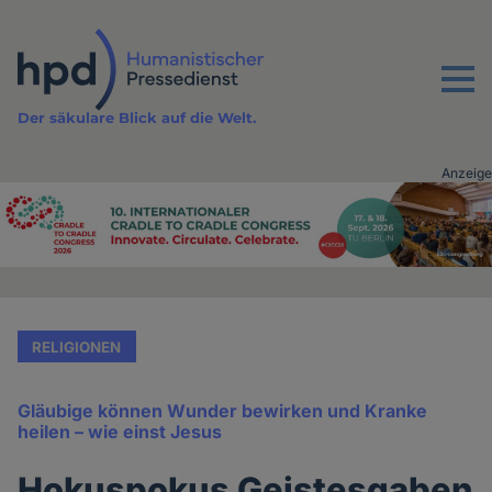
Direkt
zum
Inhalt
Menu
Der säkulare Blick auf die Welt.
Anzeige
Advertising
vor
Inhalt
RELIGIONEN
Gläubige können Wunder bewirken und Kranke
heilen – wie einst Jesus
Hokuspokus Geistesgaben