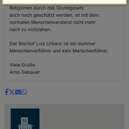
Warum solche, die Menschenrechte verletzenden
Daten
Religionen durch das Grundgesetz
und
auch noch geschützt werden, ist mit dem
Cookies
normalen Menschenverstand nicht mehr
nach zu vollziehen.
Der Bischof Luis Urbanc ist ein dummer
Menschenverführer und kein Menschenführer.
Viele Grüße
Arno Gebauer
Share
news