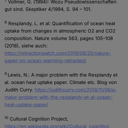
7
Vollmer, G. (1994): Wozu Pseudowissenschaften
gut sind. Skeptiker 4/1994, S. 94 – 101.
8
Resplandy, L. et al: Quantification of ocean heat
uptake from changes in atmospheric O2 and CO2
composition. Nature volume 563, pages 105–108
(2018), siehe auch:
https://retractionwatch.com/2019/09/25/nature-
paper-on-ocean-warming-retracted/
9
Lewis, N.: A major problem with the Resplandy et
al. ocean heat uptake paper. Climate etc. Blog von
Judith Curry.
https://judithcurry.com/2018/11/06/a-
major-problem-with-the-resplandy-et-al-ocean-
heat-uptake-paper/
10
Cultural Cognition Project,
https://en.wikipedia.org/wiki/Cultural_cognition