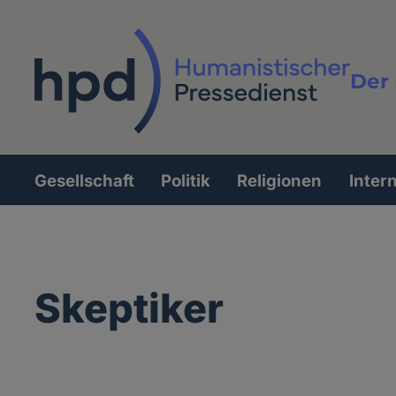
Direkt
zum
Inhalt
Der 
Vollt
Gesellschaft
Politik
Religionen
Inter
Hauptnavigation
Skeptiker