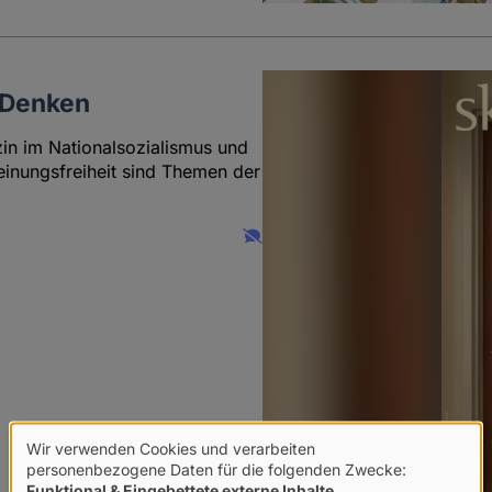
s Denken
in im Nationalsozialismus und
inungsfreiheit sind Themen der
Wir verwenden Cookies und verarbeiten
Verwendung
personenbezogene Daten für die folgenden Zwecke:
Funktional & Eingebettete externe Inhalte
.