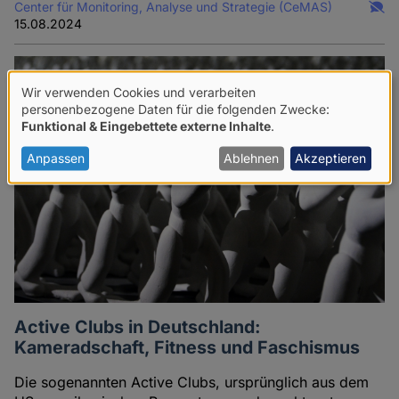
Center für Monitoring, Analyse und Strategie (CeMAS)
15.08.2024
Wir verwenden Cookies und verarbeiten
Verwendung
personenbezogene Daten für die folgenden Zwecke:
Funktional & Eingebettete externe Inhalte
.
von
personenbezogenen
Anpassen
Ablehnen
Akzeptieren
Daten
und
Cookies
Active Clubs in Deutschland:
Kameradschaft, Fitness und Faschismus
Die sogenannten Active Clubs, ursprünglich aus dem