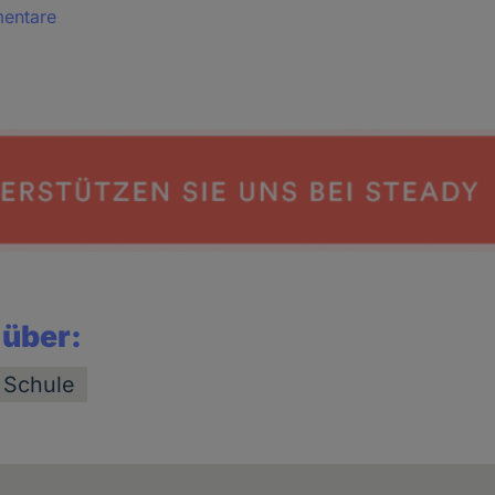
mentare
 über:
 Schule