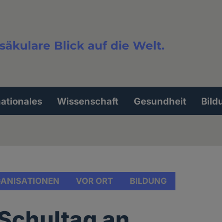
säkulare Blick auf die Welt.
extsuche
nationales
Wissenschaft
Gesundheit
Bild
ANISATIONEN
VOR ORT
BILDUNG
 Schultag an