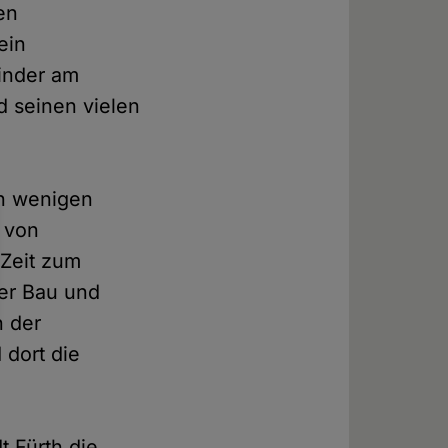
en
ein
inder am
 seinen vielen
en wenigen
 von
 Zeit zum
er Bau und
n der
dort die
t Fürth die