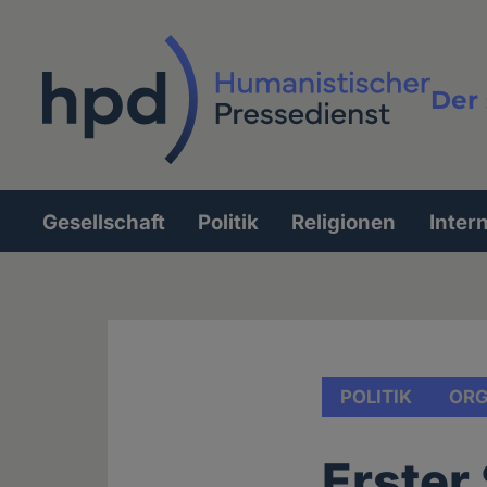
Direkt
zum
Inhalt
Der 
Vollt
Gesellschaft
Politik
Religionen
Inter
Hauptnavigation
POLITIK
ORG
Erster