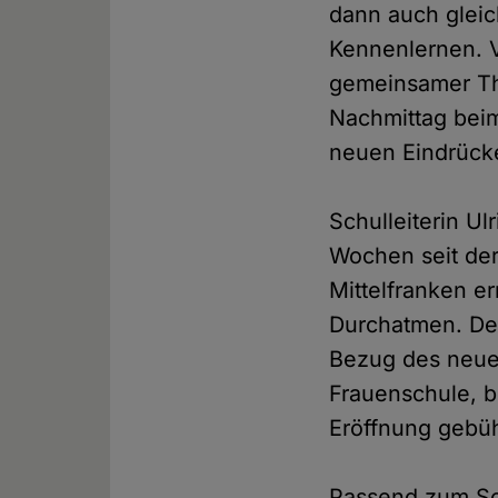
dann auch gleic
Kennenlernen. 
gemeinsamer Th
Nachmittag bei
neuen Eindrück
Schulleiterin U
Wochen seit de
Mittelfranken er
Durchatmen. De
Bezug des neue
Frauenschule, 
Eröffnung gebüh
Passend zum Sch