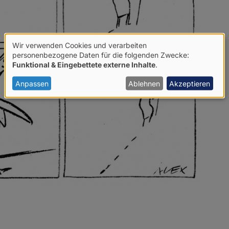
Wir verwenden Cookies und verarbeiten
Verwendung
personenbezogene Daten für die folgenden Zwecke:
Funktional & Eingebettete externe Inhalte
.
von
personenbezogenen
Anpassen
Ablehnen
Akzeptieren
Daten
und
Cookies