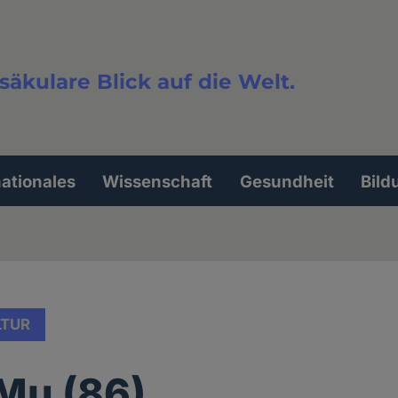
säkulare Blick auf die Welt.
extsuche
nationales
Wissenschaft
Gesundheit
Bild
LTUR
 Mu (86)