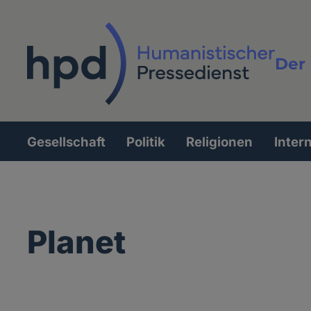
Direkt
zum
Inhalt
Der 
Vollt
Gesellschaft
Politik
Religionen
Inter
Hauptnavigation
Planet