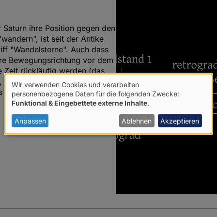
 Saturn ihre Position gegen den
wandern", ist seit der Antike
iff "Wandelsterne". Auch dass
ihre Bewegungsrichtung vor dem
 Zeit rückläufig werden (das
, ist ebenso lange bekannt.
Wir verwenden Cookies und verarbeiten
s Trutnau gibt einen
Verwendung
personenbezogene Daten für die folgenden Zwecke:
Funktional & Eingebettete externe Inhalte
.
von
personenbezogenen
8
Anpassen
Ablehnen
Akzeptieren
Daten
und
Cookies