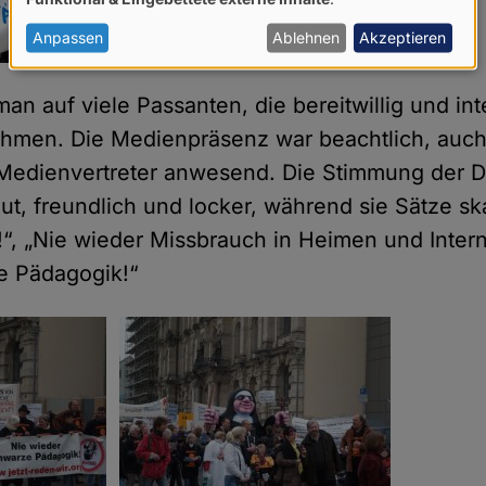
von
personenbezogenen
Anpassen
Ablehnen
Akzeptieren
Daten
und
an auf viele Passanten, die bereitwillig und int
Cookies
ahmen. Die Medienpräsenz war beachtlich, auc
Medienvertreter anwesend. Die Stimmung der 
ut, freundlich und locker, während sie Sätze sk
r!“, „Nie wieder Missbrauch in Heimen und Inter
e Pädagogik!“