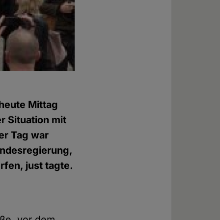
heute Mittag
 Situation mit
er Tag war
undesregierung,
en, just tagte.
aße, vor dem