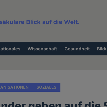
säkulare Blick auf die Welt.
extsuche
nationales
Wissenschaft
Gesundheit
Bild
ANISATIONEN
SOZIALES
nder gehen auf die 