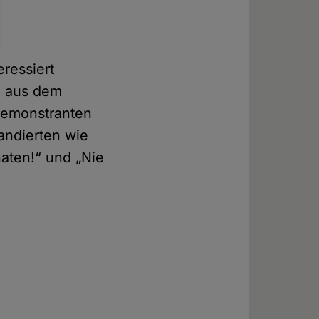
eressiert
h aus dem
Demonstranten
andierten wie
naten!“ und „Nie