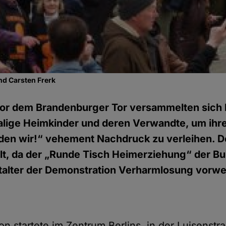
nd Carsten Frerk
or dem Brandenburger Tor versammelten sich 
ige Heimkinder und deren Verwandte, um ihrer
eden wir!“ vehement Nachdruck zu verleihen. D
t, da der „Runde Tisch Heimerziehung“ der B
alter der Demonstration Verharmlosung vorwerf
on startete im Zentrum Berlins, in der Luisenstr