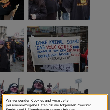
Wir verwenden Cookies und verarbeiten
Verwendung
personenbezogene Daten für die folgenden Zwecke:
Funktional & Eingebettete externe Inhalte
.