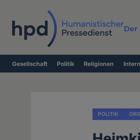
Direkt
zum
Inhalt
Der 
Vollt
Gesellschaft
Politik
Religionen
Inter
Hauptnavigation
POLITIK
ORG
Heimki