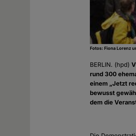
Fotos: Fiona Lorenz u
BERLIN. (hpd)
V
rund 300 ehemal
einem „Jetzt r
bewusst gewähl
dem die Veranst
Die Demonstrati