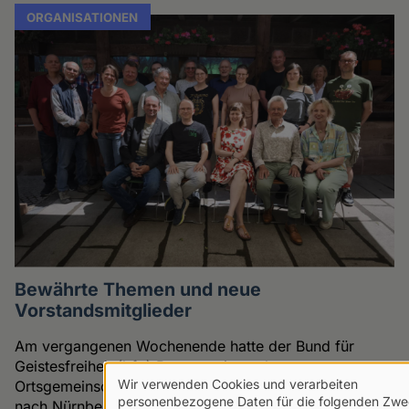
ORGANISATIONEN
Bewährte Themen und neue
Vorstandsmitglieder
Am vergangenen Wochenende hatte der Bund für
Geistesfreiheit (bfg) Bayern seine zehn
Wir verwenden Cookies und verarbeiten
Ortsgemeinschaften zur Jahreshauptversammlung
Verwendung
personenbezogene Daten für die folgenden Zwe
nach Nürnberg eingeladen, um über Aufgaben und