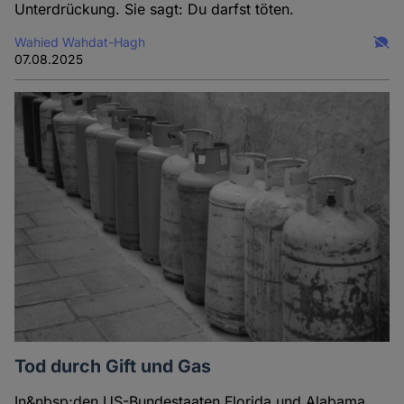
Unterdrückung. Sie sagt: Du darfst töten.
Wahied Wahdat-Hagh
07.08.2025
Tod durch Gift und Gas
In&nbsp;den US-Bundestaaten Florida und Alabama