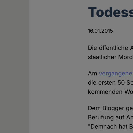
Todess
16.01.2015
Die öffentliche
staatlicher Mor
Am
vergangenen
die ersten 50 S
kommenden Woch
Dem Blogger geh
Berufung auf Am
"Demnach hat Ba