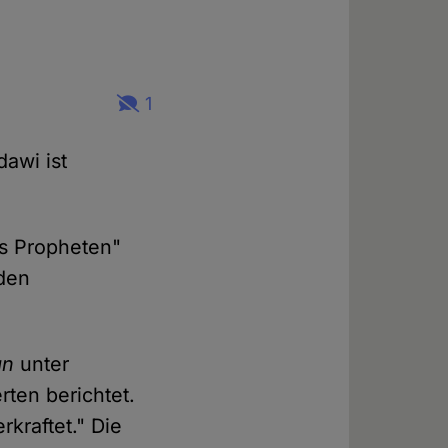
1
awi ist
s Propheten"
 den
an
unter
rten berichtet.
kraftet." Die