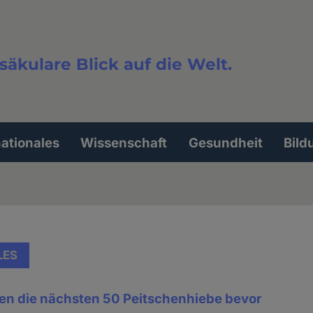
säkulare Blick auf die Welt.
extsuche
nationales
Wissenschaft
Gesundheit
Bild
LES
hen die nächsten 50 Peitschenhiebe bevor