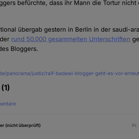
ggers befürchte, dass ihr Mann die Tortur nicht
tional übergab gestern in Berlin in der saudi-a
 der
rund 50.000 gesammelten Unterschriften
ge
des Bloggers.
de/panorama/justiz/raif-badawi-blogger-geht-es-vor-erneu
e
(1)
mentare
 (nicht überprüft)
Fr.