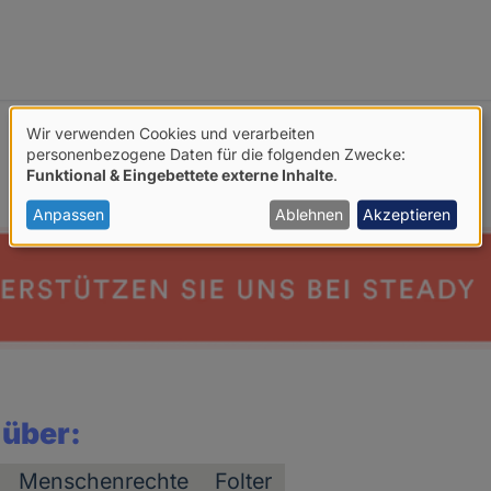
Wir verwenden Cookies und verarbeiten
Verwendung
personenbezogene Daten für die folgenden Zwecke:
Funktional & Eingebettete externe Inhalte
.
von
personenbezogenen
Anpassen
Ablehnen
Akzeptieren
Daten
und
Cookies
 über:
Menschenrechte
Folter