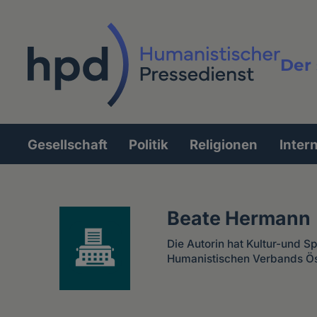
Direkt
zum
Inhalt
Der 
Vollt
Gesellschaft
Politik
Religionen
Inter
Hauptnavigation
Beate Hermann
Die Autorin hat Kultur-und Sp
Humanistischen Verbands Ös