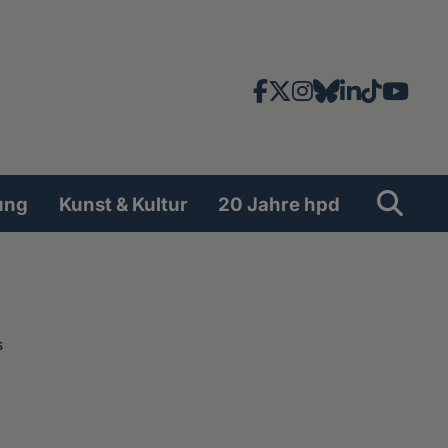
Facebook
X
Instagram
Bluesky
LinkedIn
TikTok
YouT
News-
und
Social
Suche
Su
ung
Kunst & Kultur
20 Jahre hpd
Network
s