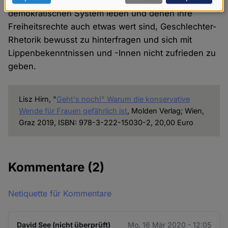
für alle mündigen Menschen, die in einem
Daten
demokratischen System leben und denen ihre
Freiheitsrechte auch etwas wert sind, Geschlechter-
und
Rhetorik bewusst zu hinterfragen und sich mit
Cookies
Lippenbekenntnissen und -Innen nicht zufrieden zu
geben.
Lisz Hirn, "
Geht's noch!" Warum die konservative
Wende für Frauen gefährlich ist
, Molden Verlag; Wien,
Graz 2019, ISBN: 978-3-222-15030-2, 20,00 Euro
Kommentare
(2)
Netiquette für Kommentare
David See (nicht überprüft)
Mo. 16 Mär 2020 - 12:05