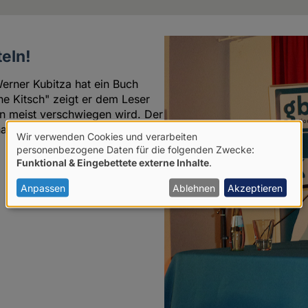
teln!
erner Kubitza hat ein Buch
ne Kitsch" zeigt er dem Leser
n meist verschwiegen wird. Der
haben, auch kritische Bücher zu
Wir verwenden Cookies und verarbeiten
Verwendung
personenbezogene Daten für die folgenden Zwecke:
Funktional & Eingebettete externe Inhalte
.
von
10
personenbezogenen
Anpassen
Ablehnen
Akzeptieren
Daten
und
Cookies