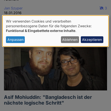
Jan Szyper
3
18.01.2016
Wir verwenden Cookies und verarbeiten
Verwendung
personenbezogene Daten für die folgenden Zwecke:
Funktional & Eingebettete externe Inhalte
.
von
personenbezogenen
Anpassen
Ablehnen
Akzeptieren
Daten
und
Cookies
Asif Mohiuddin: "Bangladesch ist der
nächste logische Schritt"