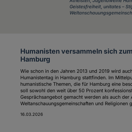
Atheisten
,
Jugendweihe Ham
Geistesfreiheit
,
unitates – Sti
Weltanschauungsgemeinsch
Humanisten versammeln sich zum d
Artikel
Hamburg
des
Autoren
Wie schon in den Jahren 2013 und 2019 wird auc
Humanistentag in Hamburg stattfinden. Im Mittelp
humanistische Themen, die für Hamburg eine bes
soll sowohl den weit über 50 Prozent konfessionsf
Gesprächsangebot gemacht werden als auch der 
Weltanschauungsgemeinschaften und Religionen g
16.03.2026