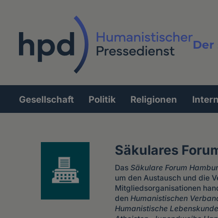
Direkt
zum
Inhalt
Der 
Vollt
Gesellschaft
Politik
Religionen
Inter
Hauptnavigation
Säkulares Foru
Das
Säkulare Forum Hambu
um den Austausch und die Ve
Mitgliedsorganisationen han
den
Humanistischen Verban
Humanistische Lebenskunde