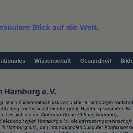
säkulare Blick auf die Welt.
extsuche
nationales
Wissenschaft
Gesundheit
Bild
m Hamburg e.V.
rg
ist ein Zusammenschluss von bisher 9 Hamburger Verbände
rtretung konfessionsfreier Bürger in Hamburg kümmern. Bei
delt es sich um die
Giordano-Bruno-Stiftung Hamburg
,
d Metropolregion Hamburg e.V.
, die
Interessengemeinschaft
 in Hamburg e.V.
, den
Internationalen Bund der Konfessions