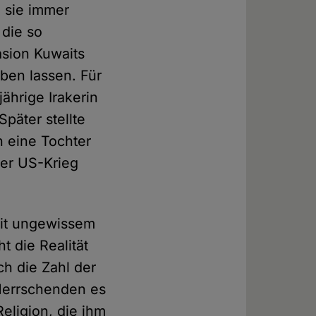
 sie immer
die so
asion Kuwaits
ben lassen. Für
ährige Irakerin
päter stellte
n eine Tochter
der US-Krieg
 mit ungewissem
t die Realität
ch die Zahl der
 Herrschenden es
Religion, die ihm