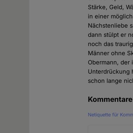
Stärke, Geld, W
in einer möglic
Nächstenliebe se
dann stülpt er n
noch das trauri
Männer ohne Skr
Obermann, der 
Unterdrückung h
schon lange nic
Kommentar
Netiquette für Kom