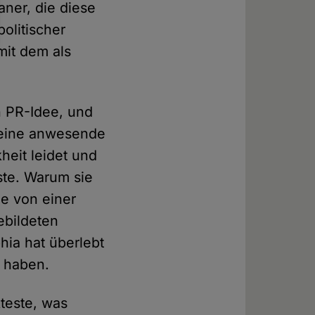
aner, die diese
olitischer
mit dem als
n PR-Idee, und
f eine anwesende
heit leidet und
ste. Warum sie
ee von einer
ebildeten
hia hat überlebt
t haben.
teste, was