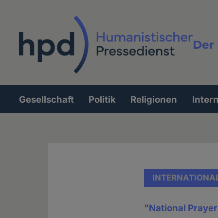
Direkt
zum
Inhalt
Der 
Vollt
Gesellschaft
Politik
Religionen
Inter
Hauptnavigation
INTERNATIONA
"National Prayer