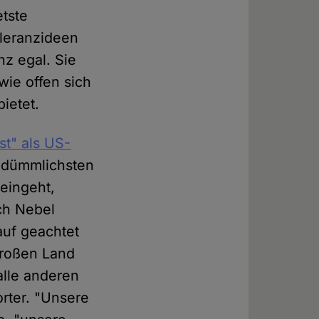
tste
oleranzideen
nz egal. Sie
 wie offen sich
ietet.
st" als US-
r dümmlichsten
reingeht,
ch Nebel
auf geachtet
großen Land
lle anderen
orter. "Unsere