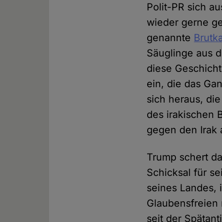
Polit-PR sich a
wieder gerne g
genannte
Brutk
Säuglinge aus d
diese Geschicht
ein, die das Ga
sich heraus, di
des irakischen 
gegen den Irak a
Trump schert das
Schicksal für se
seines Landes, i
Glaubensfreien 
seit der Spätant