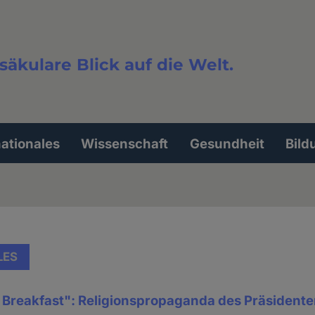
säkulare Blick auf die Welt.
extsuche
nationales
Wissenschaft
Gesundheit
Bild
LES
 Breakfast": Religionspropaganda des Präsidenten