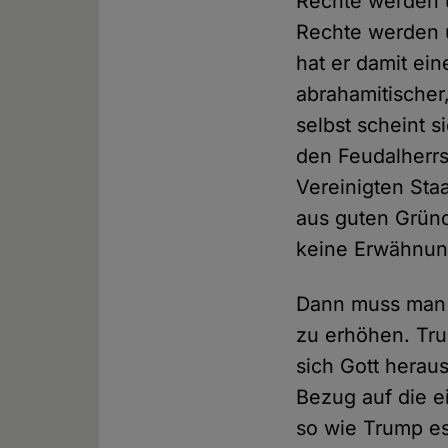
Rechte werden 
Rechte werden 
hat er damit ei
abrahamitischer
selbst scheint s
den Feudalherrs
Vereinigten Sta
aus guten Gründ
keine Erwähnung
Dann muss man i
zu erhöhen. Tru
sich Gott herau
Bezug auf die e
so wie Trump es 