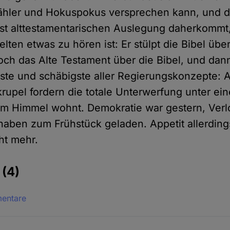
ähler und Hokuspokus versprechen kann, und die
hst alttestamentarischen Auslegung daherkommt,
lten etwas zu hören ist: Er stülpt die Bibel übe
och das Alte Testament über die Bibel, und dann
gste und schäbigste aller Regierungskonzepte: 
upel fordern die totale Unterwerfung unter ei
im Himmel wohnt. Demokratie war gestern, Verl
aben zum Frühstück geladen. Appetit allerding
ht mehr.
e
(4)
mentare