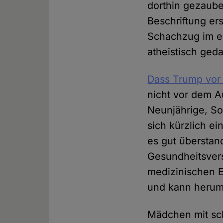
dorthin gezauber
Beschriftung er
Schachzug im ew
atheistisch ged
Dass Trump vor 
nicht vor dem A
Neunjährige, So
sich kürzlich e
es gut überstan
Gesundheitsvers
medizinischen E
und kann heruml
Mädchen mit sc