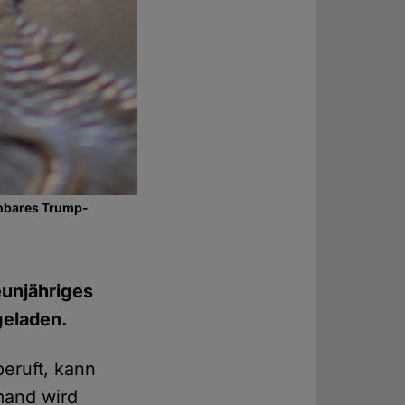
nnbares Trump-
eunjähriges
geladen.
eruft, kann
mand wird