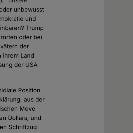
p, "unsere
 oder unbewusst
emokratie und
einbaren? Trump
erorten oder bei
vätern der
in ihrem Land
ssung der USA
diale Position
klärung, aus der
anischen Move
en Dollars, und
sen Schriftzug