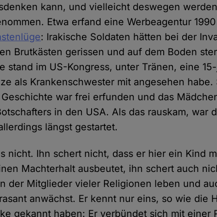
usdenken kann, und vielleicht deswegen werden
enommen. Etwa erfand eine Werbeagentur 1990 
astenlüge
: Irakische Soldaten hätten bei der Inv
en Brutkästen gerissen und auf dem Boden ster
e stand im US-Kongress, unter Tränen, eine 15-j
nze als Krankenschwester mit angesehen habe. S
e Geschichte war frei erfunden und das Mädche
Botschafters in den USA. Als das rauskam, war 
llerdings längst gestartet.
 nicht. Ihn schert nicht, dass er hier ein Kind
inen Machterhalt ausbeutet, ihn schert auch nich
n der Mitglieder vieler Religionen leben und au
rasant anwächst. Er kennt nur eins, so wie die
ike gekannt haben: Er verbündet sich mit einer 