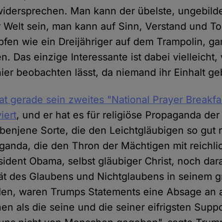
idersprechen. Man kann der übelste, ungebilde
 Welt sein, man kann auf Sinn, Verstand und T
fen wie ein Dreijähriger auf dem Trampolin, ga
n. Das einzige Interessante ist dabei vielleicht,
ier beobachten lässt, da niemand ihr Einhalt geb
t gerade sein zweites "National Prayer Breakfa
iert
, und er hat es für religiöse Propaganda de
ebenjene Sorte, die den Leichtgläubigen so gut 
anda, die den Thron der Mächtigen mit reichli
sident Obama, selbst gläubiger Christ, noch dar
ität des Glaubens und Nichtglaubens in seinem 
den, waren Trumps Statements eine Absage an a
en als die seine und die seiner eifrigsten Supp