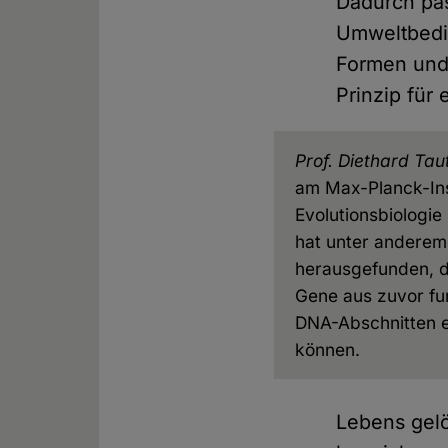
Dadurch pas
Umweltbedin
Formen und 
Prinzip für
Prof. Diethard Tau
am Max-Planck-Inst
Evolutionsbiologie 
hat unter anderem
herausgefunden, 
Gene aus zuvor fu
DNA-Abschnitten 
können.
Lebens gelö