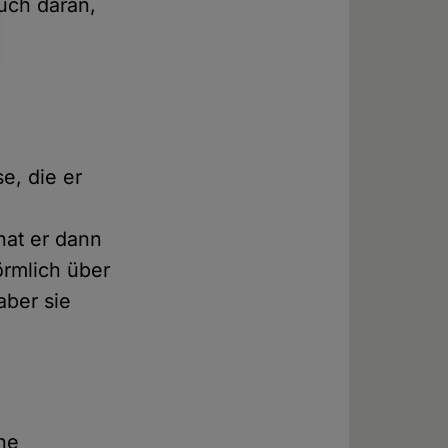
uch daran,
e, die er
hat er dann
örmlich über
aber sie
ine