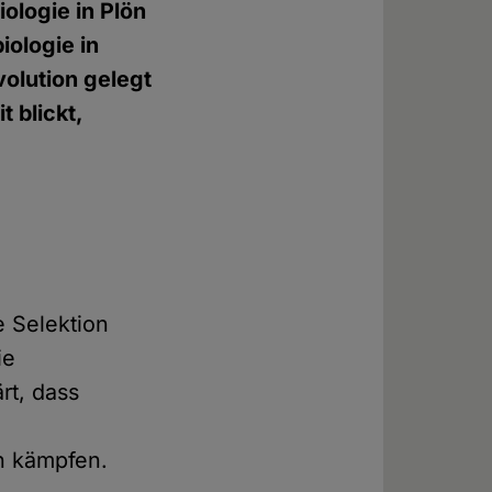
ologie in Plön
iologie in
olution gelegt
 blickt,
e Selektion
ie
rt, dass
 kämpfen.