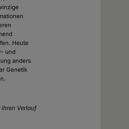
winzige
rmationen
ieren
ehend
ffen. Heute
r- und
bung anders
er Genetik
en.
 ihren Verlauf