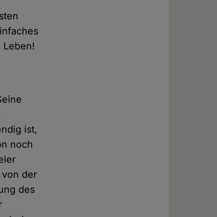
sten
einfaches
s Leben!
Seine
n
ndig ist,
ion noch
eler
 von der
hung des
r