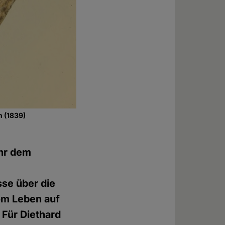
n (1839)
ahr dem
sse über die
om Leben auf
 Für Diethard