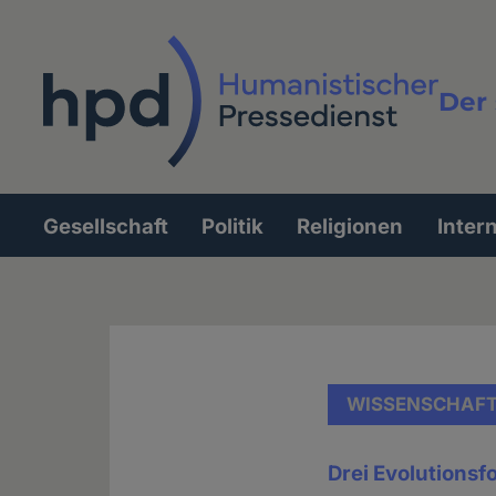
Direkt
zum
Inhalt
Der 
Vollt
Gesellschaft
Politik
Religionen
Inter
Hauptnavigation
WISSENSCHAF
Drei Evolutionsf