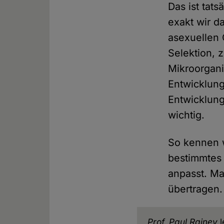
Das ist tats
exakt wir d
asexuellen 
Selektion, 
Mikroorgani
Entwicklung
Entwicklung
wichtig.
So kennen w
bestimmtes
anpasst. Ma
übertragen.
Prof. Paul Rainey
l