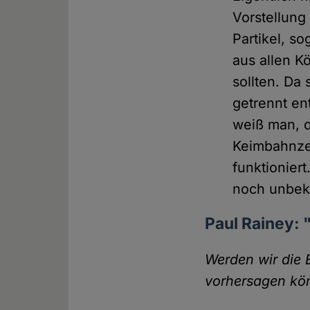
Vorstellung
Partikel, s
aus allen K
sollten. Da
getrennt en
weiß man, 
Keimbahnzel
funktionier
noch unbeka
Paul Rainey: 
Werden wir die E
vorhersagen kö