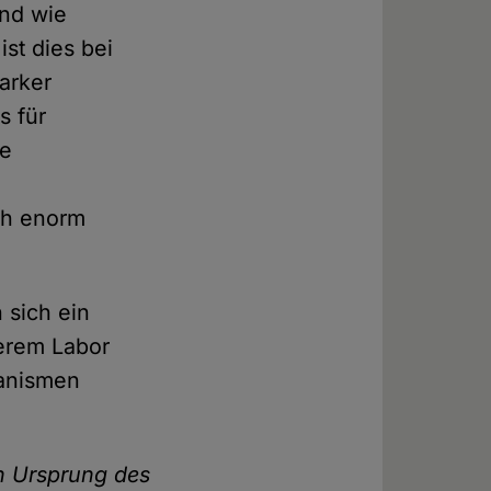
und wie
st dies bei
arker
s für
ge
ich enorm
 sich ein
erem Labor
ganismen
n Ursprung des