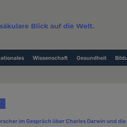
säkulare Blick auf die Welt.
extsuche
nationales
Wissenschaft
Gesundheit
Bild
T
orscher im Gespräch über Charles Darwin und die