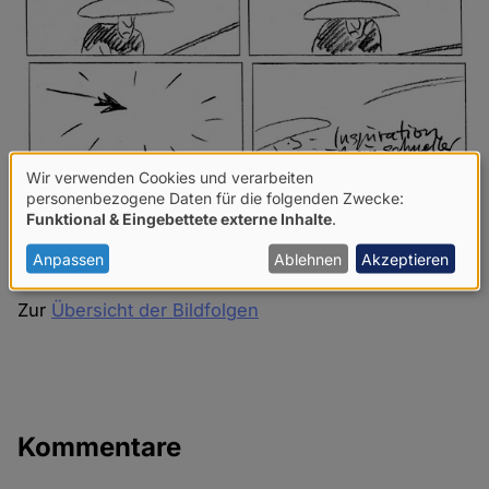
Wir verwenden Cookies und verarbeiten
Verwendung
personenbezogene Daten für die folgenden Zwecke:
Funktional & Eingebettete externe Inhalte
.
von
personenbezogenen
Anpassen
Ablehnen
Akzeptieren
Daten
Zur
Übersicht der Bildfolgen
und
Cookies
Kommentare