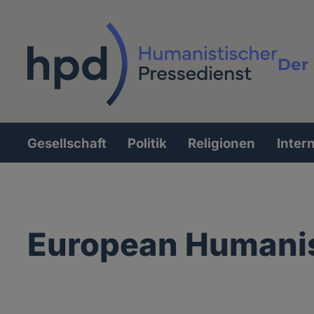
Direkt
zum
Inhalt
Der 
Vollt
Gesellschaft
Politik
Religionen
Inter
Hauptnavigation
European Humanis