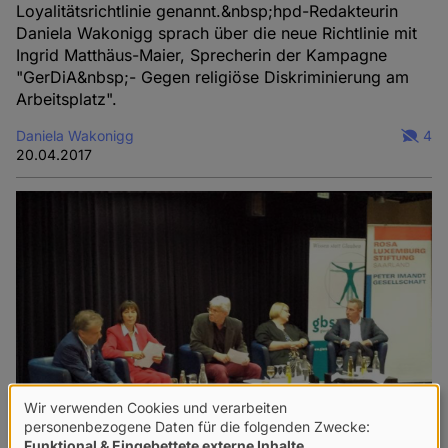
Loyalitätsrichtlinie genannt.&nbsp;hpd-Redakteurin
Daniela Wakonigg sprach über die neue Richtlinie mit
Ingrid Matthäus-Maier, Sprecherin der Kampagne
"GerDiA&nbsp;- Gegen religiöse Diskriminierung am
Arbeitsplatz".
Daniela Wakonigg
4
20.04.2017
Wir verwenden Cookies und verarbeiten
Verwendung
personenbezogene Daten für die folgenden Zwecke:
Funktional & Eingebettete externe Inhalte
.