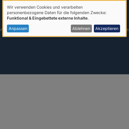
Wir verwenden Cookies und verarbeiten
Verwendung
personenbezogene Daten für die folgenden Zwecke:
Funktional & Eingebettete externe Inhalte
.
von
personenbezogenen
Anpassen
Ablehnen
Akzeptieren
ahr das wichtigste Online-Medium der freigeistig-humanistisc
Daten
und
Cookies