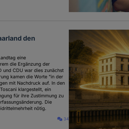
aarland den
Landtag eine
erem die Ergänzung der
D und CDU war dies zunächst
örung kamen die Worte "in der
ngen mit Nachdruck auf. In den
scani klargestellt, ein
ingung für ihre Zustimmung zu
rfassungsänderung. Die
rittelmehrheit nötig.
34