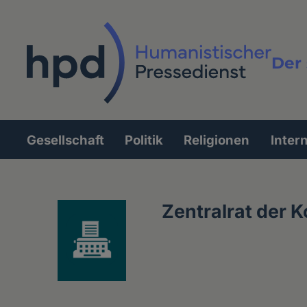
Direkt
zum
Inhalt
Der 
Vollt
Gesellschaft
Politik
Religionen
Inter
Hauptnavigation
Zentralrat der 