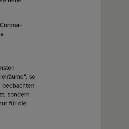
wie neue
 Corona-
re
n
mmsten
ielräume", so
ch beobachten
st, sondern
nur für die