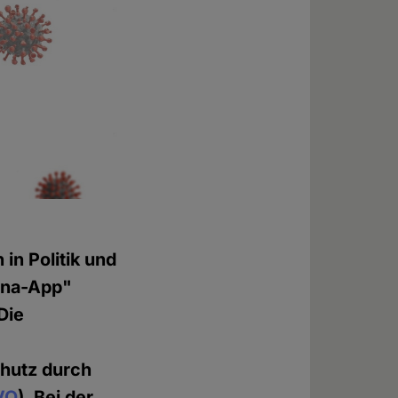
in Politik und
rona-App"
Die
hutz durch
VO
). Bei der