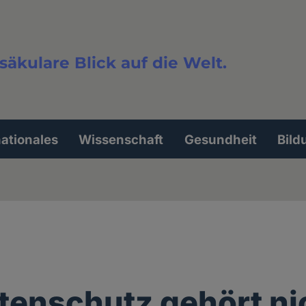
säkulare Blick auf die Welt.
extsuche
nationales
Wissenschaft
Gesundheit
Bild
tenschutz gehört nic