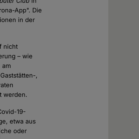
uter Club
in
rona-App". Die
ionen in der
 nicht
erung – wie
e am
Gaststätten-,
vaten
t werden.
Covid-19-
ge, etwa aus
iche oder