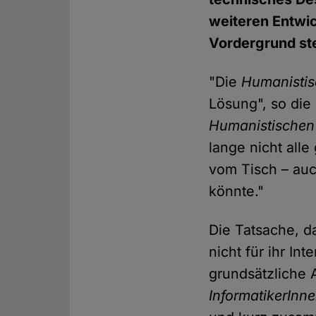
weiteren Entwi
Vordergrund st
"Die
Humanistis
Lösung", so die
Humanistischen
lange nicht all
vom Tisch – au
könnte."
Die Tatsache, d
nicht für ihr In
grundsätzliche 
InformatikerInne