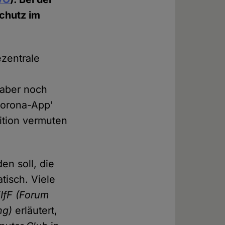
chutz im
ezentrale
r
 aber noch
Corona-App'
ition vermuten
en soll, die
tisch. Viele
IfF (Forum
ng)
erläutert,