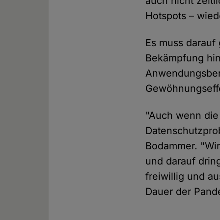
auch nicht zeit
Hotspots – wie
Es muss darauf 
Bekämpfung hina
Anwendungsberei
Gewöhnungseffe
"Auch wenn die 
Datenschutzprob
Bodammer. "Wir 
und darauf drin
freiwillig und a
Dauer der Pand