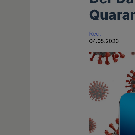
Quara
Red.
04.05.2020