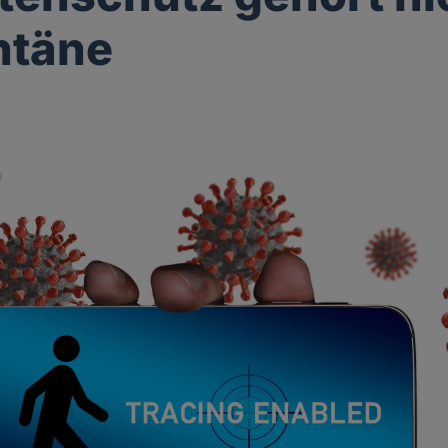
ntäne