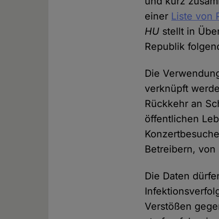
und kurz zusam
einer
Liste von 
HU
stellt in Üb
Republik folge
Die Verwendung 
verknüpft werde
Rückkehr an Sch
öffentlichen Le
Konzertbesuche 
Betreibern, vo
Die Daten dürfe
Infektionsverfo
Verstößen gegen