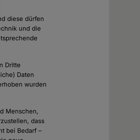
nd diese dürfen
echnik und die
ntsprechende
 Dritte
liche) Daten
 erhoben wurden
nd Menschen,
zustellen, dass
t bei Bedarf –