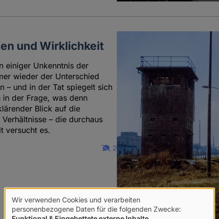
en und Wirklichkeit
n einiger Unkenntnis der
er wieder der Unterschied
 – und in der Tat spiegelt sich
 in der Frage, was denn
klärender Blick auf die
Verhältnisse – die durchaus
t versucht es.
2
Wir verwenden Cookies und verarbeiten
Verwendung
personenbezogene Daten für die folgenden Zwecke:
Funktional & Eingebettete externe Inhalte
.