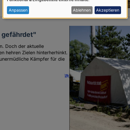
von
personenbezogenen
Anpassen
Ablehnen
Akzeptieren
Daten
und
 gefährdet"
Cookies
n. Doch der aktuelle
n hehren Zielen hinterherhinkt.
 unermüdliche Kämpfer für die