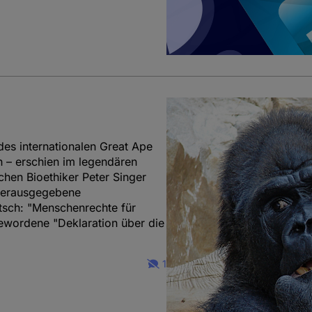
 des internationalen Great Ape
n – erschien im legendären
chen Bioethiker Peter Singer
 herausgegebene
tsch: "Menschenrechte für
ewordene "Deklaration über die
1