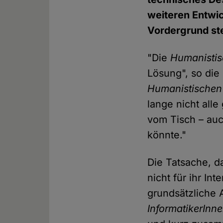
weiteren Entwi
Vordergrund st
"Die
Humanistis
Lösung", so die
Humanistischen
lange nicht all
vom Tisch – au
könnte."
Die Tatsache, d
nicht für ihr In
grundsätzliche 
InformatikerInne