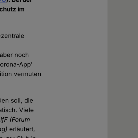
chutz im
ezentrale
r
 aber noch
Corona-App'
ition vermuten
en soll, die
tisch. Viele
IfF (Forum
ng)
erläutert,