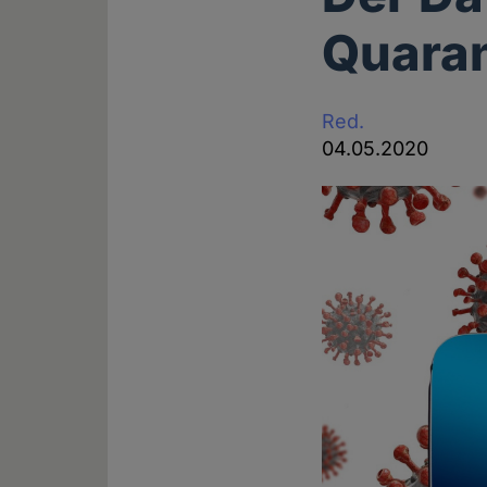
Quara
Red.
04.05.2020