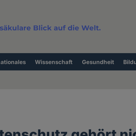
säkulare Blick auf die Welt.
extsuche
nationales
Wissenschaft
Gesundheit
Bild
tenschutz gehört nic