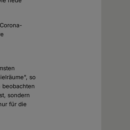
wie neue
 Corona-
re
n
mmsten
ielräume", so
ch beobachten
st, sondern
nur für die