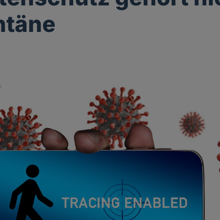
ntäne