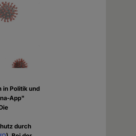
in Politik und
rona-App"
Die
hutz durch
VO
). Bei der