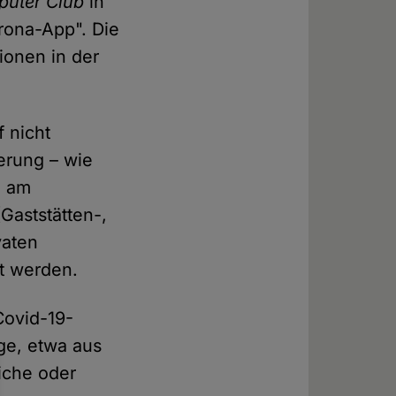
uter Club
in
rona-App". Die
ionen in der
 nicht
erung – wie
e am
Gaststätten-,
vaten
t werden.
Covid-19-
ge, etwa aus
iche oder