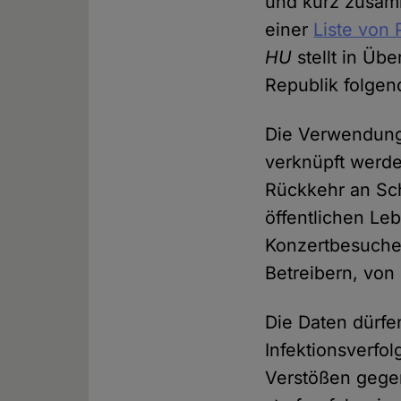
und kurz zusam
einer
Liste von 
HU
stellt in Üb
Republik folge
Die Verwendung 
verknüpft werde
Rückkehr an Sch
öffentlichen Le
Konzertbesuche 
Betreibern, vo
Die Daten dürfe
Infektionsverfo
Verstößen gegen