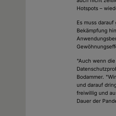
auch nicht zeit
Hotspots – wie
Es muss darauf 
Bekämpfung hina
Anwendungsberei
Gewöhnungseffe
"Auch wenn die 
Datenschutzprob
Bodammer. "Wir 
und darauf drin
freiwillig und a
Dauer der Pand