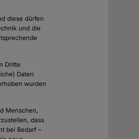
nd diese dürfen
echnik und die
ntsprechende
 Dritte
liche) Daten
 erhoben wurden
nd Menschen,
zustellen, dass
t bei Bedarf –