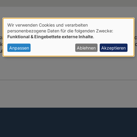
Wir verwenden Cookies und verarbeiten
Verwendung
personenbezogene Daten für die folgenden Zwecke:
Funktional & Eingebettete externe Inhalte
.
kundete 2012 seine Absicht, die Menschen dabei zu beobach
von
erlicherweise muss Petraeus dieses Vergnügen seinem Nachfo
personenbezogenen
Anpassen
Ablehnen
Akzeptieren
ula Broadwell.
Daten
und
Cookies