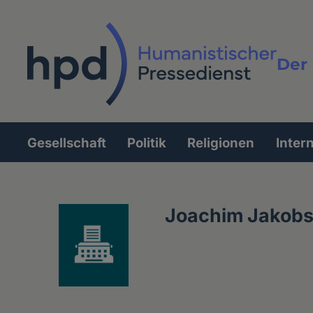
Direkt
zum
Inhalt
Der 
Vollt
Gesellschaft
Politik
Religionen
Inter
Hauptnavigation
Joachim Jakob