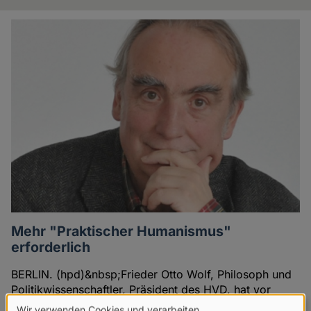
Artikel
des
Autoren
Mehr "Praktischer Humanismus"
erforderlich
BERLIN. (hpd)&nbsp;Frieder Otto Wolf, Philosoph und
Politikwissenschaftler, Präsident des HVD, hat vor
wenigen Tagen in einem Beitrag für die diesseits
Wir verwenden Cookies und verarbeiten