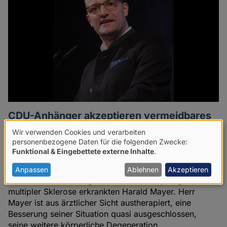
Autoren
CDU-Anhänger akzeptieren vermeidbares
Leid
Wir verwenden Cookies und verarbeiten
Verwendung
personenbezogene Daten für die folgenden Zwecke:
Am 9. Dezember 2019 strahlt Das Erste die
Funktional & Eingebettete externe Inhalte
.
von
Dokumentation "Sterbehilfe – Politiker blockieren,
Patienten verzweifeln" aus. Geschildert wird unter
personenbezogenen
Anpassen
Ablehnen
Akzeptieren
anderem die Leidensgeschichte des 49-jährigen, an
Daten
multipler Sklerose erkrankten Harald Mayer. Herr
und
Mayer ist aus ärztlicher Sicht austherapiert, eine
Besserung seiner Situation quasi ausgeschlossen,
Cookies
seine weitere körperliche Degeneration