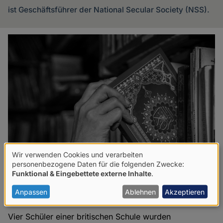
ist Geschäftsführer der National Secular Society (NSS).
Artikel
des
Autoren
Wir verwenden Cookies und verarbeiten
Verwendung
personenbezogene Daten für die folgenden Zwecke:
Funktional & Eingebettete externe Inhalte
.
von
"Blasphemie muss zu etwas ganz
personenbezogenen
Anpassen
Ablehnen
Akzeptieren
Normalem werden"
Daten
Vier Schüler einer britischen Schule wurden
und