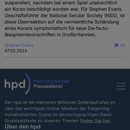
suspendiert, nachdem bei einem Spiel unabsichtlich
Cookies
ein Koran beschädigt worden war. Für Stephen Evans,
Geschäftsführer der National Secular Society (NSS), ist
diese Überreaktion auf die vermeintliche Schändung
eines Korans symptomatisch für neue De-facto-
Blasphemievorschriften in Großbritannien.
Stephen Evans
23
07.03.2023
Menu
Der hpd ist mit mehreren Millionen Seitenaufrufen im
Jahr das wichtigste Online-Medium der freigeistig-
humanistischen Szene im deutschsprachigen Raum.
Grundsatztexte zu unseren Themen
finden Sie hier.
Über den hpd