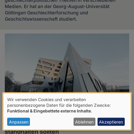
geschlechterpolitischen Themen in verschiedenen
Medien. Er hat an der Georg-August-Universität
Göttingen Geschlechterforschung und
Geschichtswissenschaft studiert.
Artikel
des
Autoren
Wir verwenden Cookies und verarbeiten
Verwendung
personenbezogene Daten für die folgenden Zwecke:
Funktional & Eingebettete externe Inhalte
.
von
personenbezogenen
Anpassen
Ablehnen
Akzeptieren
Raum für Argumente: Warum Hochschulen
Daten
standhalten sollten