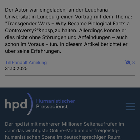
und
Der Autor war eingeladen, an der Leuphana-
Cookies
Universität in Lüneburg einen Vortrag mit dem Thema:
"Transgender Wars – Why Became Biological Facts a
Controversy?"&nbsp;zu halten. Allerdings konnte er
dies nicht ohne Störungen und Anfeindungen – auch
schon im Voraus – tun. In diesem Artikel berichtet er
über seine Erfahrungen.
Till Randolf Amelung
3
31.10.2025
Menu
Der hpd ist mit mehreren Millionen Seitenaufrufen im
Jahr das wichtigste Online-Medium der freigeistig-
humanistischen Szene im deutschsprachigen Raum.