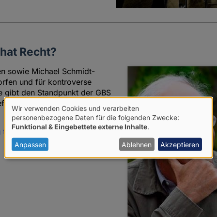
hat Recht?
en sowie Michael Schmidt-
rfen und für kontroverse
e gibt den Standpunkt der GBS
ffektiven Altruismus (EA)
Wir verwenden Cookies und verarbeiten
Verwendung
personenbezogene Daten für die folgenden Zwecke:
Funktional & Eingebettete externe Inhalte
.
von
g für Effektiven Altruismus
4
personenbezogenen
Anpassen
Ablehnen
Akzeptieren
Daten
und
Cookies