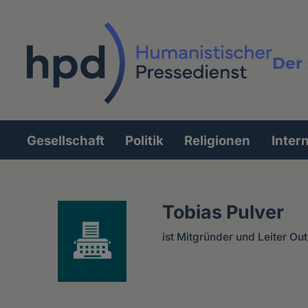
Direkt
zum
Inhalt
Der 
Vollt
Gesellschaft
Politik
Religionen
Inter
Hauptnavigation
Tobias Pulver
ist Mitgründer und Leiter Out