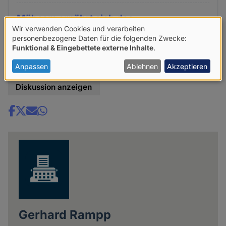
Mühsam ernährt sich das
Wir verwenden Cookies und verarbeiten
Verwendung
personenbezogene Daten für die folgenden Zwecke:
Mühsam ernährt sich das Eichhörnchen. Vielleicht
Funktional & Eingebettete externe Inhalte
.
von
tut sich ja mal was...
personenbezogenen
Anpassen
Ablehnen
Akzeptieren
Daten
Diskussion anzeigen
und
Cookies
Share
news
Gerhard Rampp