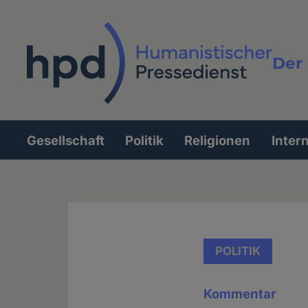
Direkt
zum
Inhalt
Der 
Vollt
Gesellschaft
Politik
Religionen
Inter
Hauptnavigation
POLITIK
Kommentar