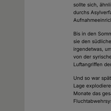
sollte sich, ähn
durchs Asylverf
Aufnahmeeinric
Bis in den Somm
sie den südlich
irgendetwas, um
von der syrisch
Luftangriffen d
Und so war spät
Lage explodiere
Monate das gesa
Fluchtabwehrsys