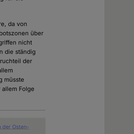
re, da von
rbotszonen über
riffen nicht
 die ständig
ruchteil der
allem
ng müsste
r allem Folge
 der Osten-