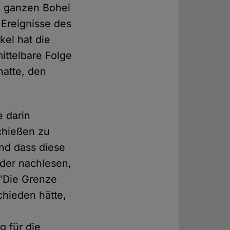
m ganzen Bohei
 Ereignisse des
kel hat die
mittelbare Folge
hatte, den
.
e darin
chießen zu
nd dass diese
der nachlesen,
"Die Grenze
chieden hätte,
r
g für die