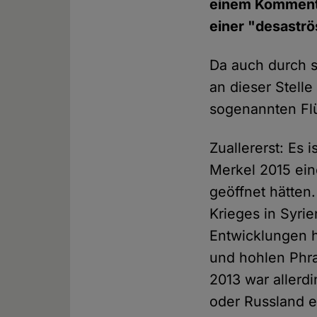
einem Kommenta
einer "desaströ
Da auch durch s
an dieser Stell
sogenannten Flü
Zuallererst: Es
Merkel 2015 ein
geöffnet hätten
Krieges in Syri
Entwicklungen h
und hohlen Phra
2013 war allerd
oder Russland e