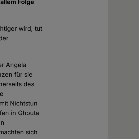
allem Folge
tiger wird, tut
der
er Angela
nzen für sie
nerseits des
de
mit Nichtstun
ffen in Ghouta
an
 machten sich