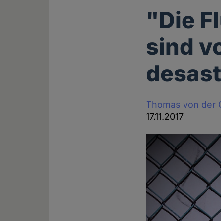
"Die F
sind v
desast
Thomas von der 
17.11.2017