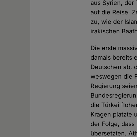
aus Syrien, de
auf die Reise. 
zu, wie der Isl
irakischen Baat
Die erste massiv
damals bereits 
Deutschen ab, di
weswegen die Fl
Regierung seien
Bundesregierun
die Türkei floh
Kragen platzte u
der Folge, dass
übersetzten. At