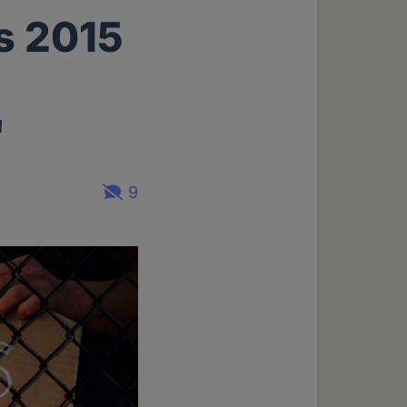
s 2015
"
9