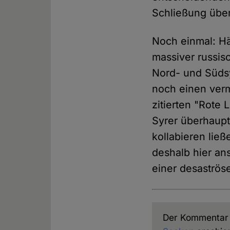
Schließung über
Noch einmal: Hä
massiver russis
Nord- und Südsy
noch einen verm
zitierten "Rote 
Syrer überhaup
kollabieren ließ
deshalb hier an
einer desaströs
Der Kommentar i