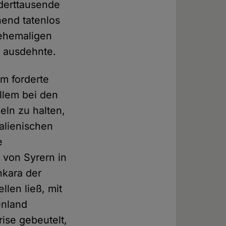
derttausende
hend tatenlos
 ehemaligen
r ausdehnte.
om forderte
allem bei den
eln zu halten,
alienischen
e
 von Syrern in
nkara der
llen ließ, mit
enland
ise gebeutelt,