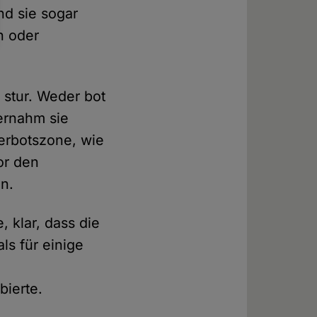
nd sie sogar
n oder
 stur. Weder bot
ernahm sie
verbotszone, wie
or den
en.
 klar, dass die
ls für einige
bierte.