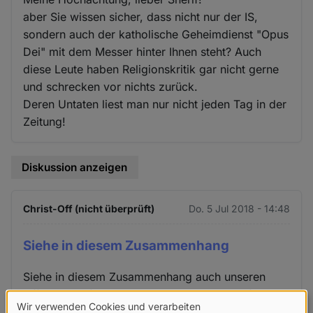
aber Sie wissen sicher, dass nicht nur der IS,
sondern auch der katholische Geheimdienst "Opus
Dei" mit dem Messer hinter Ihnen steht? Auch
diese Leute haben Religionskritik gar nicht gerne
und schrecken vor nichts zurück.
Deren Untaten liest man nur nicht jeden Tag in der
Zeitung!
Diskussion anzeigen
Christ-Off (nicht überprüft)
Do. 5 Jul 2018 - 14:48
Siehe in diesem Zusammenhang
Siehe in diesem Zusammenhang auch unseren
Offenen Brief vom 5.1.2018 an die Botschaft der
Wir verwenden Cookies und verarbeiten
Arabischen Republik Ägypten, den wir zu diesem