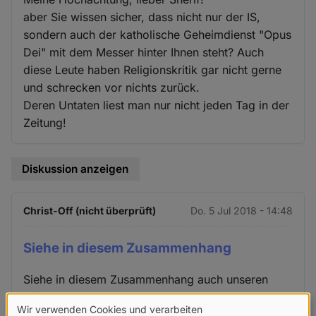
aber Sie wissen sicher, dass nicht nur der IS,
sondern auch der katholische Geheimdienst "Opus
Dei" mit dem Messer hinter Ihnen steht? Auch
diese Leute haben Religionskritik gar nicht gerne
und schrecken vor nichts zurück.
Deren Untaten liest man nur nicht jeden Tag in der
Zeitung!
Diskussion anzeigen
Christ-Off (nicht überprüft)
Do. 5 Jul 2018 - 14:48
Siehe in diesem Zusammenhang
Siehe in diesem Zusammenhang auch unseren
Offenen Brief vom 5.1.2018 an die Botschaft der
Wir verwenden Cookies und verarbeiten
Arabischen Republik Ägypten, den wir zu diesem