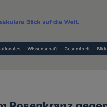
säkulare Blick auf die Welt.
extsuche
nationales
Wissenschaft
Gesundheit
Bild
m Rosenkranz gege