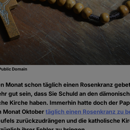
Public Domain
en Monat schon täglich einen Rosenkranz gebet
hr gut sein, dass Sie Schuld an den dämonisch
sche Kirche haben. Immerhin hatte doch der Pap
im Monat Oktober
täglich einen Rosenkranz zu b
ufels zurückzudrängen und die katholische Ki
üglich ihrer Fehler zu bringen.