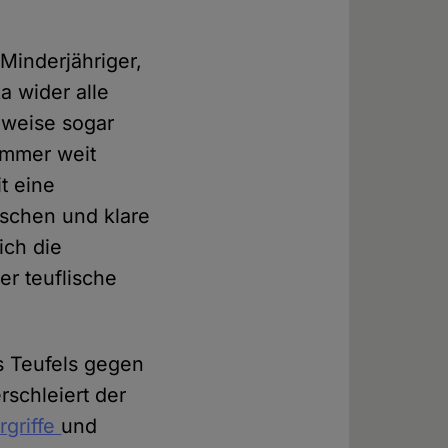
Minderjähriger,
a wider alle
weise sogar
 immer weit
t eine
nschen und klare
ich die
er teuflische
s Teufels gegen
rschleiert der
rgriffe
und