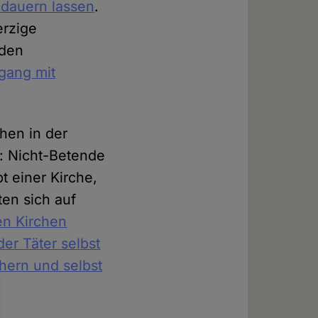
ndauern lassen
.
erzige
nden
ang mit
hen in der
: Nicht-Betende
 einer Kirche,
ten sich auf
en Kirchen
er Täter selbst
hern und selbst