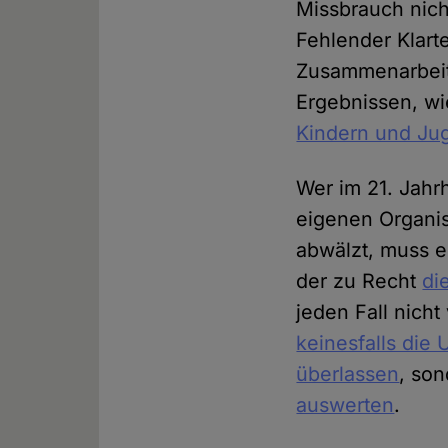
Missbrauch nich
Fehlender Klart
Zusammenarbeit
Ergebnissen, wie
Kindern und Ju
Wer im 21. Jahr
eigenen Organi
abwälzt, muss e
der zu Recht
di
jeden Fall nich
keinesfalls die
überlassen
, so
auswerten
.