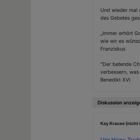
Und wieder mal 
des Gebetes ges
„Immer erhört Go
wie wir es wüns
Franziskus
"Der betende Chri
verbessern, was 
Benedikt XVI
Diskussion anzeig
Kay Krause (nicht 
Um Hans Trut