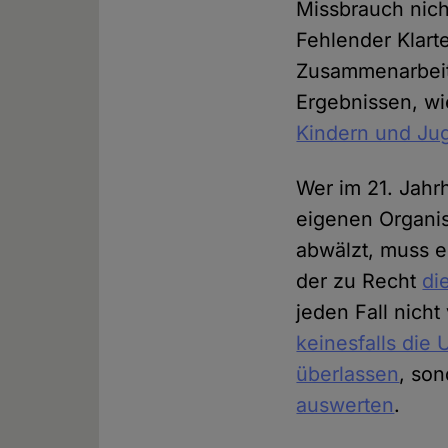
Missbrauch nich
Fehlender Klart
Zusammenarbeit
Ergebnissen, wie
Kindern und Ju
Wer im 21. Jahr
eigenen Organi
abwälzt, muss e
der zu Recht
di
jeden Fall nich
keinesfalls die
überlassen
, so
auswerten
.