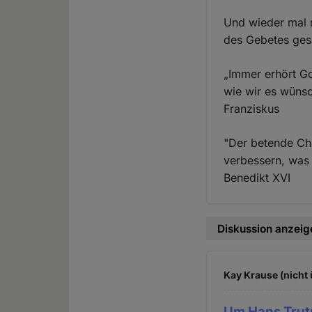
Und wieder mal 
des Gebetes ges
„Immer erhört Go
wie wir es wüns
Franziskus
"Der betende Chri
verbessern, was 
Benedikt XVI
Diskussion anzeig
Kay Krause (nicht 
Um Hans Trut