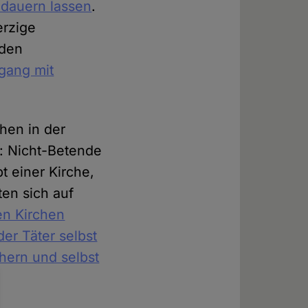
ndauern lassen
.
erzige
nden
ang mit
hen in der
: Nicht-Betende
 einer Kirche,
ten sich auf
en Kirchen
er Täter selbst
hern und selbst