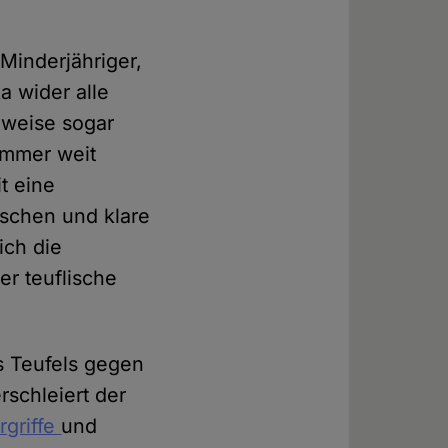
Minderjähriger,
a wider alle
weise sogar
 immer weit
t eine
nschen und klare
ich die
er teuflische
s Teufels gegen
rschleiert der
rgriffe
und