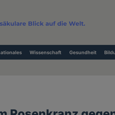
säkulare Blick auf die Welt.
extsuche
nationales
Wissenschaft
Gesundheit
Bild
m Rosenkranz gege