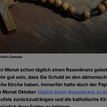
Public Domain
en Monat schon täglich einen Rosenkranz gebet
hr gut sein, dass Sie Schuld an den dämonisch
sche Kirche haben. Immerhin hatte doch der Pap
im Monat Oktober
täglich einen Rosenkranz zu b
ufels zurückzudrängen und die katholische Ki
üglich ihrer Fehler zu bringen.