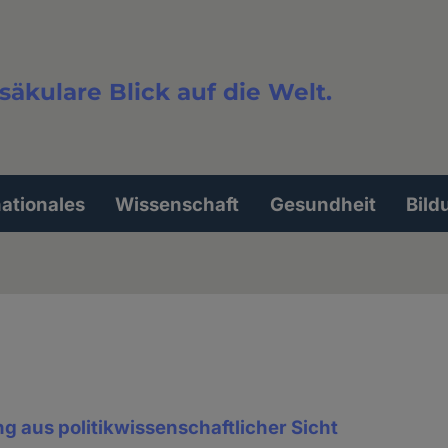
säkulare Blick auf die Welt.
extsuche
nationales
Wissenschaft
Gesundheit
Bild
g aus politikwissenschaftlicher Sicht