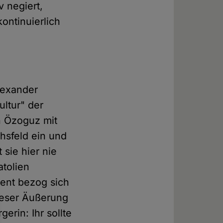
 negiert,
ontinuierlich
lexander
ltur" der
n Özoguz mit
chsfeld ein und
 sie hier nie
atolien
ent bezog sich
ieser Äußerung
erin: Ihr sollte