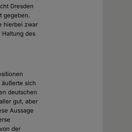
icht Dresden
ht gegeben.
 hierbei zwar
ie Haltung des
ositionen
 äußerte sich
den deutschen
ller gut, aber
ese Aussage
erse
 von der