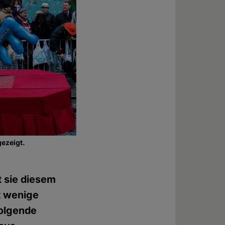
ezeigt.
t sie diesem
ht wenige
olgende