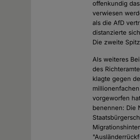
offenkundig das
verwiesen werde
als die AfD vert
distanzierte si
Die zweite Spit
Als weiteres Be
des Richteramte
klagte gegen den
millionenfachen
vorgeworfen hat
benennen: Die N
Staatsbürgersch
Migrationshinter
"Ausländerrückf