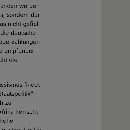
standen worden
is, sondern der
s nicht gefiel.
 die deutsche
Steuerzahlungen
end empfunden
cht die
ssismus findet
taatspolitik"
ch zu
frika herrscht
 hohe
ungstyp. Und in