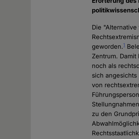
Erörterung des
politikwissensch
Die "Alternative
Rechtsextremismu
1
geworden.
Bele
Zentrum. Damit 
noch als rechtsd
sich angesichts
von rechtsextrem
Führungsperson
Stellungnahmen 
zu den Grundpri
Abwahlmöglichk
Rechtsstaatlich