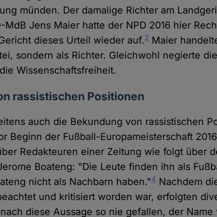
ibung münden. Der damalige Richter am Landger
D-MdB Jens Maier hatte der NPD 2016 hier Rec
3
ericht dieses Urteil wieder auf.
Maier handelte
rtei, sondern als Richter. Gleichwohl negierte d
die Wissenschaftsfreiheit.
n rassistischen Positionen
weitens auch die Bekundung von rassistischen P
or Beginn der Fußball-Europameisterschaft 2016
er Redakteuren einer Zeitung wie folgt über 
Jerome Boateng: "Die Leute finden ihn als Fußba
4
ateng nicht als Nachbarn haben."
Nachdem di
 beachtet und kritisiert worden war, erfolgten div
nach diese Aussage so nie gefallen, der Name