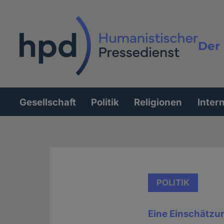
Direkt
zum
Inhalt
Der 
Vollt
Gesellschaft
Politik
Religionen
Inter
Hauptnavigation
POLITIK
Eine Einschätzun