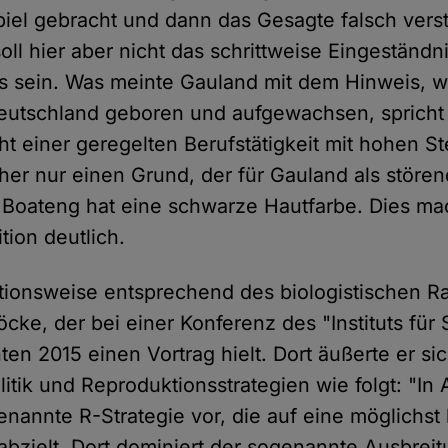
piel gebracht und dann das Gesagte falsch ver
soll hier aber nicht das schrittweise Eingeständn
es sein. Was meinte Gauland mit dem Hinweis, wa
Deutschland geboren und aufgewachsen, spricht
t einer geregelten Berufstätigkeit mit hohen 
aher nur einen Grund, der für Gauland als stör
Boateng hat eine schwarze Hautfarbe. Dies ma
ition deutlich.
ionsweise entsprechend des biologistischen Ra
ke, der bei einer Konferenz des "Instituts für S
en 2015 einen Vortrag hielt. Dort äußerte er si
tik und Reproduktionsstrategien wie folgt: "In A
enannte R-Strategie vor, die auf eine möglichst
bzielt. Dort dominiert der sogenannte Ausbreit