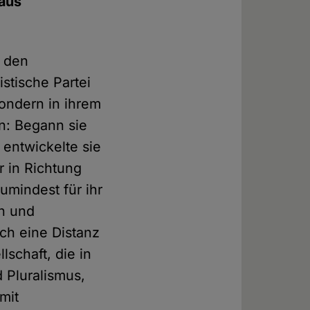
 aus
n den
istische Partei
sondern in ihrem
n: Begann sie
 entwickelte sie
r in Richtung
umindest für ihr
n und
ch eine Distanz
schaft, die in
 Pluralismus,
mit