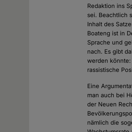
Redaktion ins S
sei. Beachtlich 
Inhalt des Satz
Boateng ist in 
Sprache und geh
nach. Es gibt d
werden könnte: 
rassistische Pos
Eine Argumentat
man auch bei Höc
der Neuen Recht
Bevölkerungspoli
nämlich die sog
Wachstumsrate a