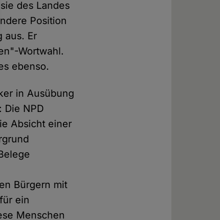
 sie des Landes
ndere Position
g aus. Er
gen"-Wortwahl.
ies ebenso.
iker in Ausübung
e: Die NPD
die Absicht einer
rgrund
 Belege
len Bürgern mit
für ein
diese Menschen