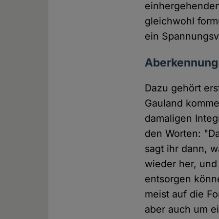
einhergehenden 
gleichwohl form
ein Spannungsve
Aberkennung 
Dazu gehört ers
Gauland komment
damaligen Integ
den Worten: "Da
sagt ihr dann, w
wieder her, und
entsorgen könn
meist auf die F
aber auch um ein