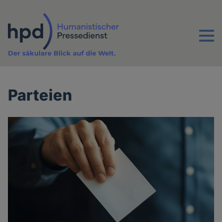
Direkt
zum
Inhalt
Menu
Der säkulare Blick auf die Welt.
Parteien