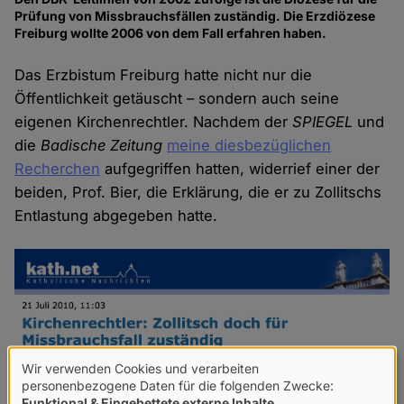
Prüfung von Missbrauchsfällen zuständig. Die Erzdiözese
Freiburg wollte 2006 von dem Fall erfahren haben.
Das Erzbistum Freiburg hatte nicht nur die
Öffentlichkeit getäuscht – sondern auch seine
eigenen Kirchenrechtler. Nachdem der
SPIEGEL
und
die
Badische Zeitung
meine diesbezüglichen
Recherchen
aufgegriffen hatten, widerrief einer der
beiden, Prof. Bier, die Erklärung, die er zu Zollitschs
Entlastung abgegeben hatte.
Wir verwenden Cookies und verarbeiten
Verwendung
personenbezogene Daten für die folgenden Zwecke:
Funktional & Eingebettete externe Inhalte
.