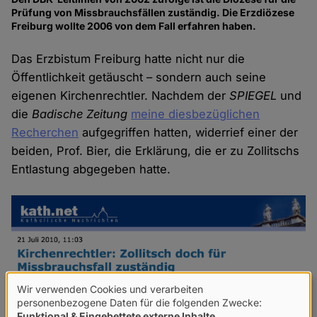
Prüfung von Missbrauchsfällen zuständig. Die Erzdiözese
Freiburg wollte 2006 von dem Fall erfahren haben.
Das Erzbistum Freiburg hatte nicht nur die
Öffentlichkeit getäuscht – sondern auch seine
eigenen Kirchenrechtler. Nachdem der
SPIEGEL
und
die
Badische Zeitung
meine diesbezüglichen
Recherchen
aufgegriffen hatten, widerrief einer der
beiden, Prof. Bier, die Erklärung, die er zu Zollitschs
Entlastung abgegeben hatte.
Wir verwenden Cookies und verarbeiten
Verwendung
personenbezogene Daten für die folgenden Zwecke:
Funktional & Eingebettete externe Inhalte
.