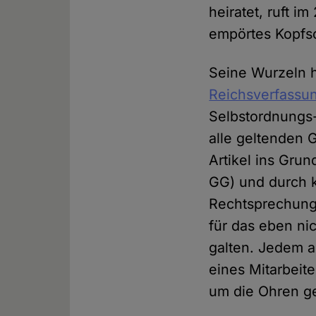
heiratet, ruft i
empörtes Kopfsc
Seine Wurzeln h
Reichsverfassu
Selbstordnungs-
alle geltenden 
Artikel ins Gru
GG) und durch k
Rechtsprechung
für das eben ni
galten. Jedem a
eines Mitarbeit
um die Ohren ge