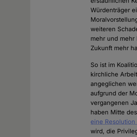
erstaunlichen 
Würdenträger ei
Moralvorstellun
weiteren Schade
mehr und mehr k
Zukunft mehr ha
So ist im Koalit
kirchliche Arbei
angeglichen wer
aufgrund der Mo
vergangenen Jah
haben Mitte de
eine Resolution
wird, die Privil