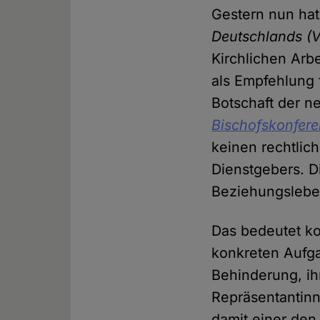
Gestern nun ha
Deutschlands
(
Kirchlichen Arb
als Empfehlung 
Botschaft der 
Bischofskonfer
keinen rechtlic
Dienstgebers. D
Beziehungsleben
Das bedeutet ko
konkreten Aufgab
Behinderung, ih
Repräsentantin
damit einer den