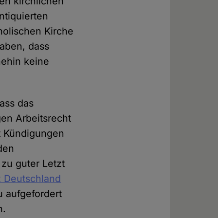
n kirchlichen
ntiquierten
holischen Kirche
haben, dass
nehin keine
dass das
gen Arbeitsrecht
at Kündigungen
 den
zu guter Letzt
nz Deutschland
u aufgefordert
n.