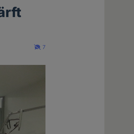
ärft
7