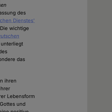
sen
fassung des
ichen Dienstes'
 Die wichtige
eutschen
unterliegt
des
sondere das
n ihren
ihrer
hrer Lebensform
 Gottes und
ine positive