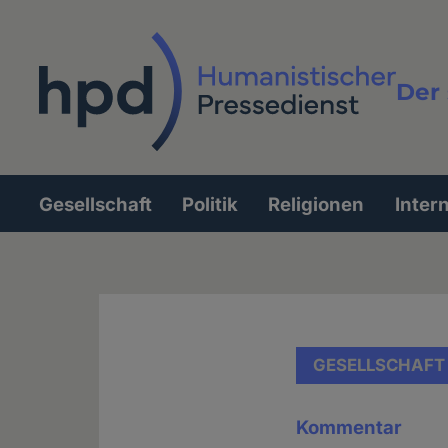
Direkt
zum
Inhalt
Der 
Vollt
Gesellschaft
Politik
Religionen
Inter
Hauptnavigation
GESELLSCHAFT
Kommentar