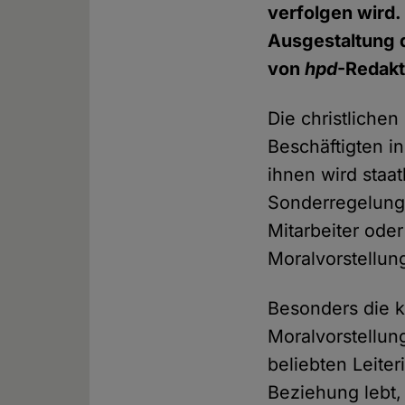
verfolgen wird. 
Ausgestaltung d
von
hpd
-Redakt
Die christlichen
Beschäftigten i
ihnen wird staat
Sonderregelunge
Mitarbeiter ode
Moralvorstellun
Besonders die k
Moralvorstellun
beliebten Leiter
Beziehung lebt,