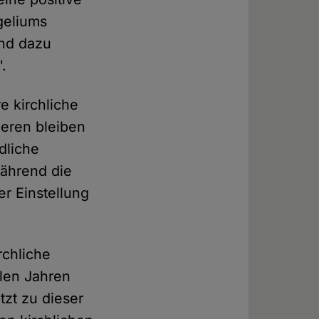
geliums
und dazu
.
e kirchliche
deren bleiben
dliche
während die
er Einstellung
rchliche
elen Jahren
tzt zu dieser