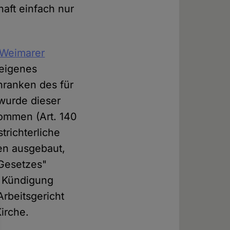
haft einfach nur
r Weimarer
 eigenes
hranken des für
wurde dieser
ommen (Art. 140
trichterliche
en ausgebaut,
 Gesetzes"
e Kündigung
Arbeitsgericht
irche.