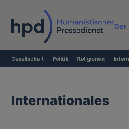
Direkt
zum
Inhalt
Der 
Vollt
Gesellschaft
Politik
Religionen
Inter
Hauptnavigation
Internationales