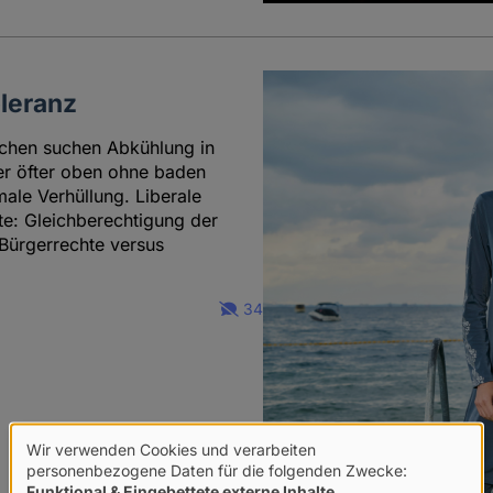
oleranz
nschen suchen Abkühlung in
er öfter oben ohne baden
ale Verhüllung. Liberale
kte: Gleichberechtigung der
 Bürgerrechte versus
34
Wir verwenden Cookies und verarbeiten
Verwendung
personenbezogene Daten für die folgenden Zwecke:
Funktional & Eingebettete externe Inhalte
.