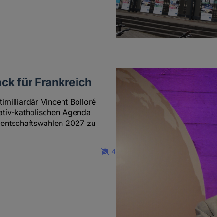
ack für Frankreich
imilliardär Vincent Bolloré
vativ-katholischen Agenda
identschaftswahlen 2027 zu
4