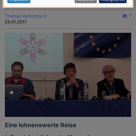
Jahr zurückgenommen worden.
Daten
Thomas Hummitzsch
7
und
25.01.2017
Cookies
Eine lohnenswerte Reise