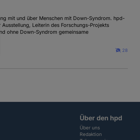
llung mit und über Menschen mit Down-Syndrom. hpd-
 Ausstellung, Leiterin des Forschungs-Projekts
it und ohne Down-Syndrom gemeinsame
28
Über den hpd
Über uns
Redaktion