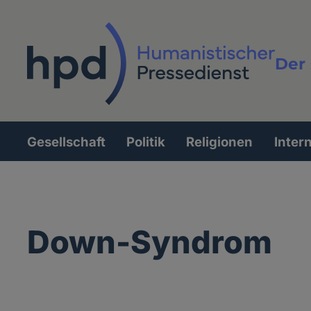
Direkt
zum
Inhalt
Der 
Vollt
Gesellschaft
Politik
Religionen
Inter
Hauptnavigation
Down-Syndrom